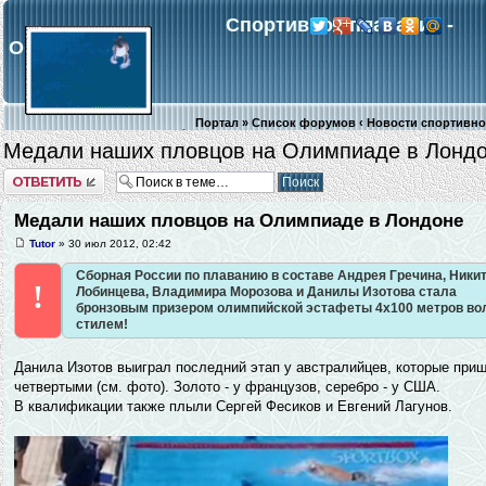
Спортивное плавание -
Обнинск
Портал
»
Список форумов
‹
Новости спортивно
Медали наших пловцов на Олимпиаде в Лонд
российского и мирового плавания
Комментировать
Галерея
Регистрация
В
Медали наших пловцов на Олимпиаде в Лондоне
Tutor
» 30 июл 2012, 02:42
Сборная России по плаванию в составе Андрея Гречина, Ники
!
Лобинцева, Владимира Морозова и Данилы Изотова стала
бронзовым призером олимпийской эстафеты 4х100 метров в
стилем!
Данила Изотов выиграл последний этап у австралийцев, которые при
четвертыми (см. фото). Золото - у французов, серебро - у США.
В квалификации также плыли Сергей Фесиков и Евгений Лагунов.