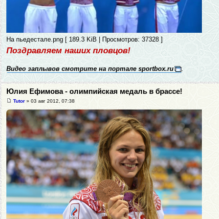
На пьедестале.png [ 189.3 KiB | Просмотров: 37328 ]
Поздравляем наших пловцов!
Видео заплывов смотрите на портале sportbox.ru
.
Юлия Ефимова - олимпийская медаль в брассе!
Tutor
» 03 авг 2012, 07:38