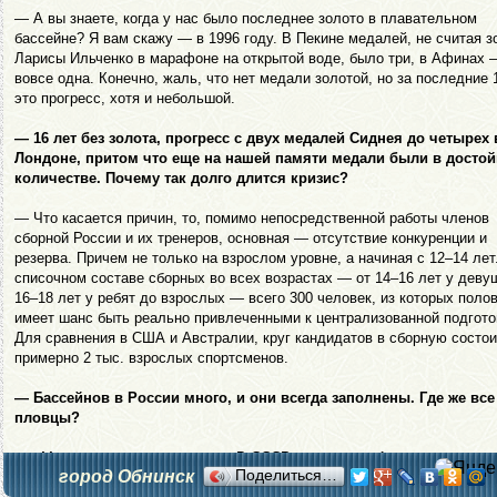
— А вы знаете, когда у нас было последнее золото в плавательном
бассейне? Я вам скажу — в 1996 году. В Пекине медалей, не считая з
Ларисы Ильченко в марафоне на открытой воде, было три, в Афинах 
вовсе одна. Конечно, жаль, что нет медали золотой, но за последние 
это прогресс, хотя и небольшой.
— 16 лет без золота, прогресс с двух медалей Сиднея до четырех 
Лондоне, притом что еще на нашей памяти медали были в досто
количестве. Почему так долго длится кризис?
— Что касается причин, то, помимо непосредственной работы членов
сборной России и их тренеров, основная — отсутствие конкуренции и
резерва. Причем не только на взрослом уровне, а начиная с 12–14 лет
списочном составе сборных во всех возрастах — от 14–16 лет у деву
16–18 лет у ребят до взрослых — всего 300 человек, из которых поло
имеет шанс быть реально привлеченными к централизованной подгото
Для сравнения в США и Австралии, круг кандидатов в сборную состои
примерно 2 тыс. взрослых спортсменов.
— Бассейнов в России много, и они всегда заполнены. Где же вс
пловцы?
— «Много» — это заблуждение. В СССР было более 1 тыс. именно
город Обнинск
Поделиться…
спортивных бассейнов, в которых можно тренироваться и проводить