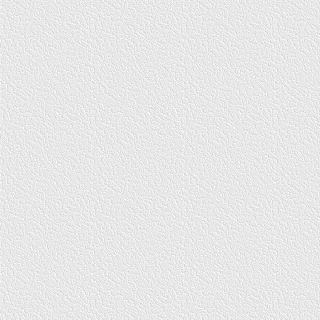
соревнования. Сейчас в год в стране появляется примерно полтора д
таких сооружений, и по всей России их менее 700. Тот, кто называет б
радужные цифры, прибавляет к этому числу бассейны в банях и фитн
клубах. Американцы превосходят нас по этому показателю примерно 
раз, а может, и больше. И наши бассейны заняты в основном
оздоровительным плаванием, а не спортивным — за это люди готовы
платить деньги, а бассейны сейчас — это прежде всего коммерческие
объекты. И если раньше практически при каждом спортивном бассейн
спортшкола, в которой занимались 1–1,5 тыс. ребят от 6 до 18 лет, то
спортшкол осталось 450–500, и примерно треть из них фактически не
занимается подготовкой спортсменов.
— И все же можно найти человек двадцать выдающихся пловцов
стране с населением 140 млн?
— Пока мы наполняем нашу сборную чайной ложкой, мы рискуем проп
гения, в то время как американцы с их конкуренцией, которая просто
выдавливает на поверхность сильнейших, пару Фелпсов или Лохти бу
иметь всегда. А весь медальный зачет и делают единицы вроде них, 
которых отменные физические данные сочетаются с чемпионской
психологией. И в этом тоже заслуга конкуренции. Ведь если гений оди
знают: не дай бог ему осечься — за ним провал. И его берегут от мал
сквозняка, создают тепличные условия. Сначала это спортсмена
расслабляет, потом перенапрягает, ведь он понимает, что на него одно
надеется вся страна и надо надежды оправдывать, а созданные усло