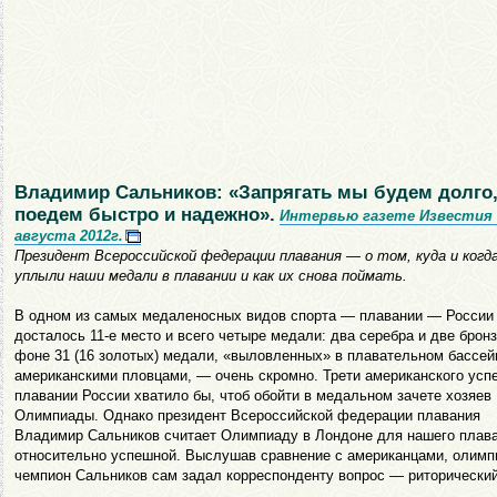
Владимир Сальников: «Запрягать мы будем долго,
поедем быстро и надежно».
Интервью газете Известия 
августа 2012г.
Президент Всероссийской федерации плавания — о том, куда и когд
уплыли наши медали в плавании и как их снова поймать.
В одном из самых медаленосных видов спорта — плавании — России
досталось 11-е место и всего четыре медали: два серебра и две брон
фоне 31 (16 золотых) медали, «выловленных» в плавательном бассей
американскими пловцами, — очень скромно. Трети американского усп
плавании России хватило бы, чтоб обойти в медальном зачете хозяев
Олимпиады. Однако президент Всероссийской федерации плавания
Владимир Сальников считает Олимпиаду в Лондоне для нашего плав
относительно успешной. Выслушав сравнение с американцами, олимп
чемпион Сальников сам задал корреспонденту вопрос — риторический