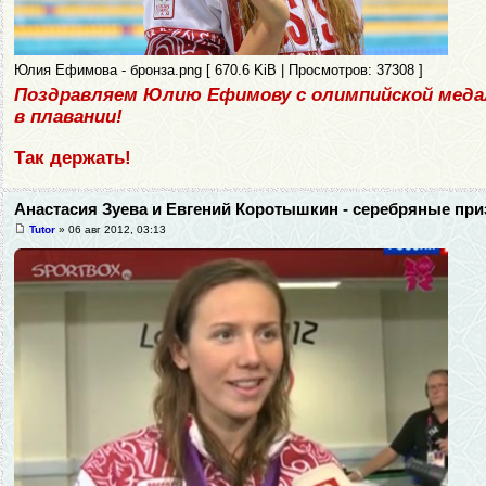
Юлия Ефимова - бронза.png [ 670.6 KiB | Просмотров: 37308 ]
Поздравляем Юлию Ефимову с олимпийской мед
в плавании!
Так держать!
Анастасия Зуева и Евгений Коротышкин - серебряные при
Tutor
» 06 авг 2012, 03:13