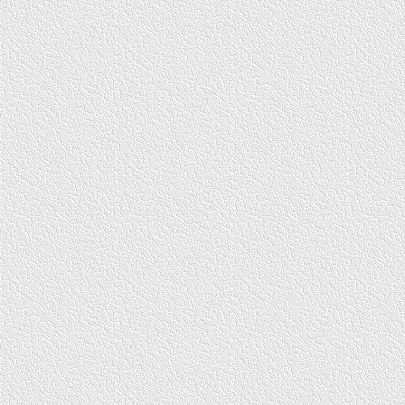
отрабатывать. Тут многие ломаются, даже будучи в хорошей форме.
Поэтому так давно нет золота.
— В последнее время государство много денег вкладывает в спор
разве не дает возможности менять ситуацию быстрее? Как вы ее
исправляете?
— Достаточно денег выделяется для сборных команд. Благодаря этом
тех, кто входит в круг кандидатов в сборную, плавание является
профессиональным видом спорта, есть зарплаты, стипендии и гранты.
уже прогресс. Но в возрасте от 14 до 18 лет у нас, можно сказать, обр
течение трех лет мы проводим селекционные сборы для ребят 12–13 л
Китае такие мероприятия проводят уже с шестилетками) и их тренеро
сборов на 2–3 недели с двухразовыми тренировками в бассейне,
методическими занятиями для тренеров и «домашними заданиями» дл
подопечных. Эту работу государство финансировать уже не может.
Собственными силами, расходуя примерно 30 млн рублей, мы охваты
300 человек в год, а надо хотя бы тысячу. В этом году будут приняты
требования к содержанию тренировочного процесса в детских спортшк
Эта работа не может не дать результата.
— Долго ли ждать плодов?
— От момента, когда 12-летний ребенок заходит в бассейн, до получе
серьезных результатов проходит восемь лет, если это гений, то пять.