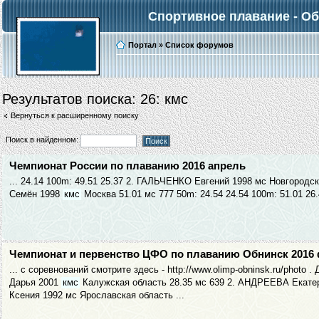
Спортивное плавание - О
Портал
»
Список форумов
Результатов поиска: 26:
кмс
Вернуться к расширенному поиску
Поиск в найденном:
Чемпионат России по плаванию 2016 апрель
... 24.14 100m: 49.51 25.37 2. ГАЛЬЧЕНКО Евгений 1998 мс Новгородс
Семён 1998
кмс
Москва 51.01 мс 777 50m: 24.54 24.54 100m: 51.01 26.
Чемпионат и первенство ЦФО по плаванию Обнинск 2016
... с соревнований смотрите здесь - http://www.olimp-obninsk.ru/ph
Дарья 2001
кмс
Калужская область 28.35 мс 639 2. АНДРЕЕВА Екате
Ксения 1992 мс Ярославская область ...