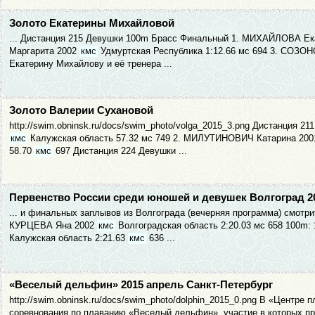
Золото Екатерины Михайловой
... Дистанция 215 Девушки 100m Брасс Финальный 1. МИХАЙЛОВА Ека
Маргарита 2002
кмс
Удмуртская Республика 1:12.66 мс 694 3. СОЗОН
Екатерину Михайлову и её тренера ...
Золото Валерии Сухановой
http://swim.obninsk.ru/docs/swim_photo/volga_2015_3.png Дистанция
кмс
Калужская область 57.32 мс 749 2. МИЛУТИНОВИЧ Катарина 20
58.70
кмс
697 Дистанция 224 Девушки ...
Первенство России среди юношей и девушек Волгоград 2
... и финальных заплывов из Волгограда (вечерняя программа) смотр
КУРЦЕВА Яна 2002
кмс
Волгоградская область 2:20.03 мс 658 100m: 
Калужская область 2:21.63
кмс
636 ...
«Веселый дельфин» 2015 апрель Санкт-Петербург
http://swim.obninsk.ru/docs/swim_photo/dolphin_2015_0.png В «Центре
соревнования по плаванию «Веселый дельфин», участие в которых п