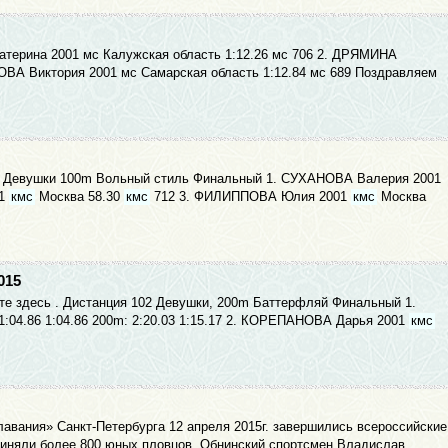
терина 2001 мс Калужская область 1:12.26 мс 706 2. ДРЯМИНА
ОВА Виктория 2001 мс Самарская область 1:12.84 мс 689 Поздравляем
 211 Девушки 100m Вольный стиль Финальный 1. СУХАНОВА Валерия 2001
01
кмс
Москва 58.30
кмс
712 3. ФИЛИППОВА Юлия 2001
кмс
Москва
015
ите здесь . Дистанция 102 Девушки, 200m Баттерфляй Финальный 1.
1:04.86 1:04.86 200m: 2:20.03 1:15.17 2. КОРЕПАНОВА Дарья 2001
кмс
 плавания» Санкт-Петербурга 12 апреля 2015г. завершились всероссийские
риняли более 800 юных пловцов. Обнинский спортсмен Владислав