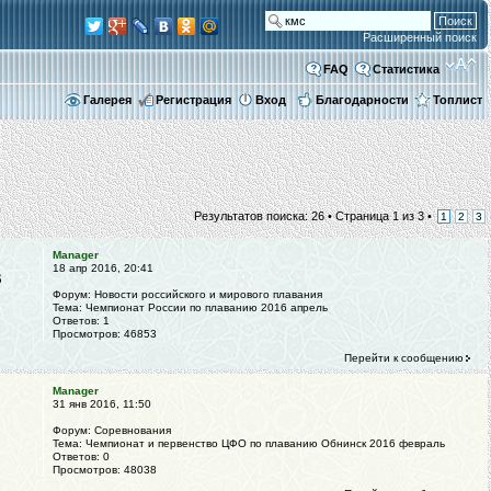
Расширенный поиск
FAQ
Статистика
Галерея
Регистрация
Вход
Благодарности
Топлист
Результатов поиска: 26 •
Страница
1
из
3
•
1
2
3
Manager
18 апр 2016, 20:41
В
Форум:
Новости российского и мирового плавания
Тема:
Чемпионат России по плаванию 2016 апрель
Ответов:
1
Просмотров:
46853
Перейти к сообщению
Manager
31 янв 2016, 11:50
Форум:
Соревнования
Тема:
Чемпионат и первенство ЦФО по плаванию Обнинск 2016 февраль
Ответов:
0
Просмотров:
48038