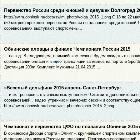
Первенство России среди юношей и девушек Волгоград 2
http://swim.obninsk.ru/docs/swim_photo/volga_2015_1.png С 18 по 22 
(50 метров) проходит первенство России по плаванию среди юношей 15
соревнованиях выступают спортсмены...
Обнинские пловцы в финале Чемпионата России 2015
... на год. В следующем, олимпийском сезоне будем ожидать от наш
соревнований онлайн и
видео
трансляции заплывов на портале Sportbo
Дистанция 200m Комплекс Мужчины 21.04.2015 ...
«Веселый дельфин» 2015 апрель Санкт-Петербург
... и их тренеров с отличным выступлением! Смотрите дополнительно:
соревнований ,
видео
утренних и вечерних сессий и соответствующие пуб
http://swim.obninsk.ru/docs/swim_photo/dolphin_2015_2.png
Чемпионат и первенство ЦФО по плаванию Обнинск 2015
В обнинском Дворце спорта «Олимп», крупнейшем спортивном комплек
федерального округа России по плаванию. Программа соревнований . 