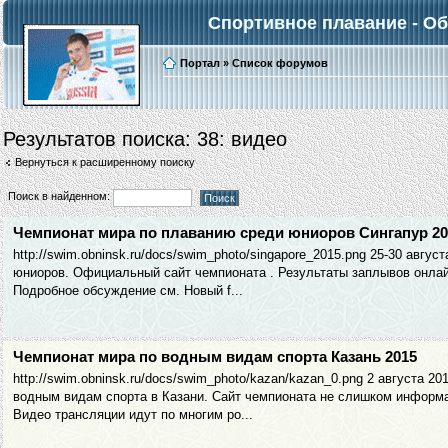
Спортивное плавание - О
Портал
»
Список форумов
Результатов поиска: 38:
видео
Вернуться к расширенному поиску
Поиск в найденном:
Чемпионат мира по плаванию среди юниоров Сингапур 20
http://swim.obninsk.ru/docs/swim_photo/singapore_2015.png 25-30 авгу
юниоров. Официальный сайт чемпионата . Результаты заплывов онлай
Подробное обсуждение см. Новый f...
Чемпионат мира по водным видам спорта Казань 2015
http://swim.obninsk.ru/docs/swim_photo/kazan/kazan_0.png 2 августа 
водным видам спорта в Казани. Сайт чемпионата не слишком информа
Видео трансляции идут по многим ро...