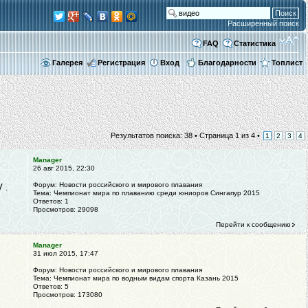
Расширенный поиск
FAQ
Статистика
Галерея
Регистрация
Вход
Благодарности
Топлист
Результатов поиска: 38 •
Страница
1
из
4
•
1
2
3
4
Manager
26 авг 2015, 22:30
Форум:
Новости российского и мирового плавания
 .
Тема:
Чемпионат мира по плаванию среди юниоров Сингапур 2015
Ответов:
1
Просмотров:
29098
Перейти к сообщению
Manager
31 июл 2015, 17:47
Форум:
Новости российского и мирового плавания
Тема:
Чемпионат мира по водным видам спорта Казань 2015
Ответов:
5
Просмотров:
173080