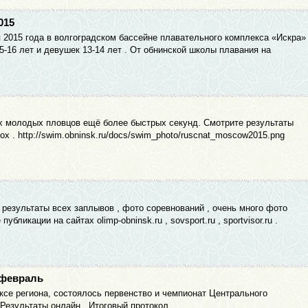
015
мая 2015 года в волгоградском бассейне плавательного комплекса «Искра»
-16 лет и девушек 13-14 лет . От обнинской школы плавания на
их молодых пловцов ещё более быстрых секунд. Смотрите результаты
x . http://swim.obninsk.ru/docs/swim_photo/ruscnat_moscow2015.png
 результаты всех заплывов , фото соревнований , очень много фото
ликации на сайтах olimp-obninsk.ru , sovsport.ru , sportvisor.ru .
 февраль
се региона, состоялось первенство и чемпионат Центрального
Результаты онлайн . Итоговый протокол