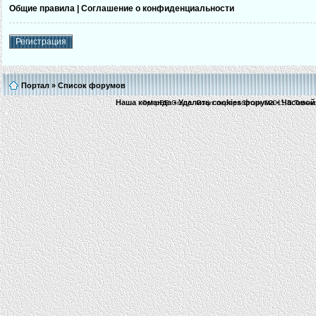
Общие правила
|
Соглашение о конфиденциальности
Регистрация
Портал
»
Список форумов
Наша команда
•
Удалить cookies форума
• Часовой 
©phpBB Group.
Софт переработан ©2011 В.Тельн